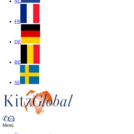
NL
FR
DE
BE
SE
Menü