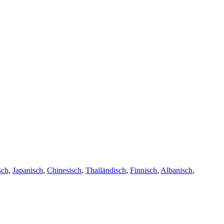
sch
,
Japanisch
,
Chinesisch
,
Thailändisch
,
Finnisch
,
Albanisch
,