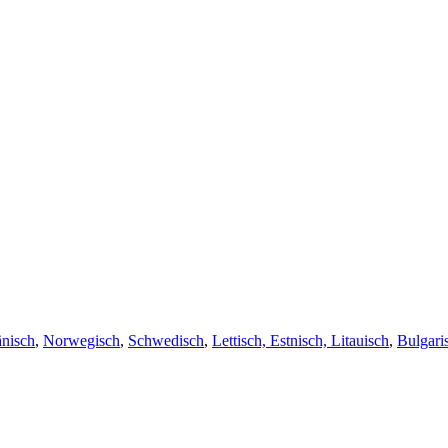
nisch
,
Norwegisch
,
Schwedisch
,
Lettisch, Estnisch, Litauisch
,
Bulgari