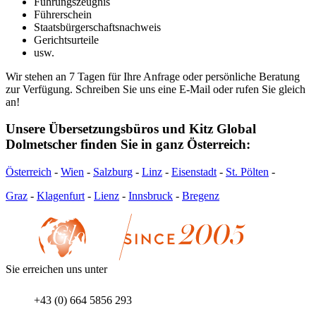
Führungszeugnis
Führerschein
Staatsbürgerschaftsnachweis
Gerichtsurteile
usw.
Wir stehen an 7 Tagen für Ihre Anfrage oder persönliche Beratung
zur Verfügung. Schreiben Sie uns eine E-Mail oder rufen Sie gleich
an!
Unsere Übersetzungsbüros und Kitz Global
Dolmetscher finden Sie in ganz Österreich:
Österreich
-
Wien
-
Salzburg
-
Linz
-
Eisenstadt
-
St. Pölten
-
Graz
-
Klagenfurt
-
Lienz
-
Innsbruck
-
Bregenz
Sie erreichen uns unter
+43 (0) 664 5856 293