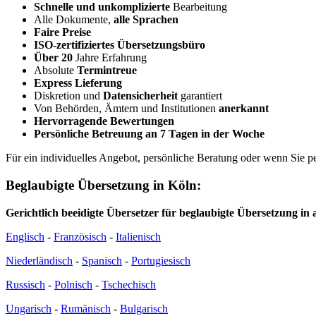
Schnelle und unkomplizierte
Bearbeitung
Alle Dokumente,
alle Sprachen
Faire Preise
ISO-zertifiziertes Übersetzungsbüro
Über 20
Jahre Erfahrung
Absolute
Termintreue
Express Lieferung
Diskretion und
Datensicherheit
garantiert
Von Behörden, Ämtern und Institutionen
anerkannt
Hervorragende Bewertungen
Persönliche Betreuung an 7 Tagen in der Woche
Für ein individuelles Angebot, persönliche Beratung oder wenn Sie 
Beglaubigte Übersetzung in Köln:
Gerichtlich beeidigte Übersetzer für beglaubigte Übersetzung in 
Englisch
-
Französisch
-
Italienisch
Niederländisch
-
Spanisch
-
Portugiesisch
Russisch
-
Polnisch
-
Tschechisch
Ungarisch
-
Rumänisch
-
Bulgarisch