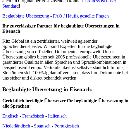
auch im Original per Post zusenden können.
Express ist unser
Standard
!
Beglaubigte Übersetzung - FAQ / Häufig gestellte Fragen
Ihr zuverlässiger Partner für beglaubigte Übersetzungen in
Eisenach
Kitz Global ist ein zertifizierter, weltweit agierender
Sprachendienstleister. Wir sind Experten für die beglaubigte
Übersetzung von offiziellen Dokumenten europaweit. Unser
Übersetzungsbüro bietet seit 2005 professionelle Übersetzungen in
garantierter Qualität in allen Sprachen und Sprachkombinationen in
beispiellosem Tempo. Vertraulichkeit ist selbstverständlich für uns,
Sie können sich 100%-ig darauf verlassen, dass Ihre Dokumente bei
uns sicher und diskret behandelt werden
.
Beglaubigte Übersetzung in Eisenach:
Gerichtlich beeidigte Übersetzer für beglaubigte Übersetzung in
alle Sprachen:
Englisch
-
Französisch
-
Italienisch
Niederländisch
-
Spanisch
-
Portugiesisch