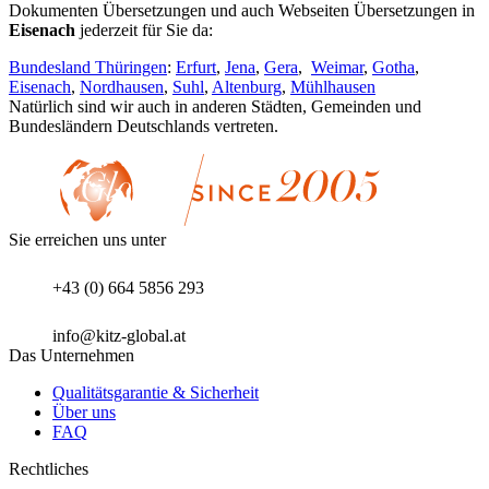
Dokumenten Übersetzungen und auch Webseiten Übersetzungen in
Eisenach
jederzeit für Sie da:
Bundesland Thüringen
:
Erfurt
,
Jena
,
Gera
,
Weimar
,
Gotha
,
Eisenach
,
Nordhausen
,
Suhl
,
Altenburg
,
Mühlhausen
Natürlich sind wir auch in anderen Städten, Gemeinden und
Bundesländern Deutschlands vertreten.
Sie erreichen uns unter
+43 (0) 664 5856 293
info@kitz-global.at
Das Unternehmen
Qualitätsgarantie & Sicherheit
Über uns
FAQ
Rechtliches