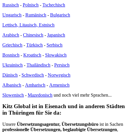
Russisch
-
Polnisch
-
Tschechisch
Ungarisch
-
Rumänisch
-
Bulgarisch
Lettisch, Litauisch, Estnisch
Arabisch
-
Chinesisch
-
Japanisch
Griechisch
-
Türkisch
-
Serbisch
Bosnisch
-
Kroatisch
-
Slowakisch
Ukrainisch
-
Thailändisch
-
Persisch
Dänisch
-
Schwedisch
-
Norwegisch
Albanisch
-
Amharisch
-
Armenisch
Slowenisch
-
Mazedonisch
und noch viel mehr Sprachen...
Kitz Global ist in Eisenach und in anderen Städten
in Thüringen für Sie da:
Unsere
Übersetzungsagentur, Übersetzungsbüro
ist in Sachen
professionelle Übersetzungen, beglaubigte Übersetzungen
,