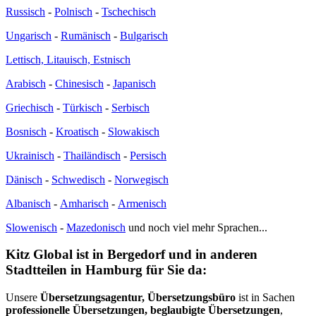
Russisch
-
Polnisch
-
Tschechisch
Ungarisch
-
Rumänisch
-
Bulgarisch
Lettisch, Litauisch, Estnisch
Arabisch
-
Chinesisch
-
Japanisch
Griechisch
-
Türkisch
-
Serbisch
Bosnisch
-
Kroatisch
-
Slowakisch
Ukrainisch
-
Thailändisch
-
Persisch
Dänisch
-
Schwedisch
-
Norwegisch
Albanisch
-
Amharisch
-
Armenisch
Slowenisch
-
Mazedonisch
und noch viel mehr Sprachen...
Kitz Global ist in Bergedorf und in anderen
Stadtteilen in Hamburg für Sie da:
Unsere
Übersetzungsagentur, Übersetzungsbüro
ist in Sachen
professionelle Übersetzungen, beglaubigte Übersetzungen
,