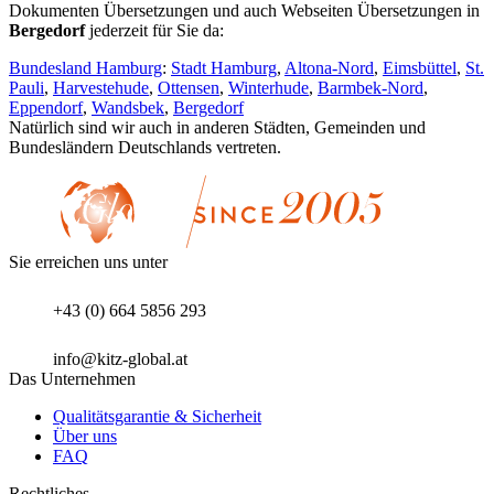
Dokumenten Übersetzungen und auch Webseiten Übersetzungen in
Bergedorf
jederzeit für Sie da:
Bundesland Hamburg
:
Stadt Hamburg
,
Altona-Nord
,
Eimsbüttel
,
St.
Pauli
,
Harvestehude
,
Ottensen
,
Winterhude
,
Barmbek-Nord
,
Eppendorf
,
Wandsbek
,
Bergedorf
Natürlich sind wir auch in anderen Städten, Gemeinden und
Bundesländern Deutschlands vertreten.
Sie erreichen uns unter
+43 (0) 664 5856 293
info@kitz-global.at
Das Unternehmen
Qualitätsgarantie & Sicherheit
Über uns
FAQ
Rechtliches