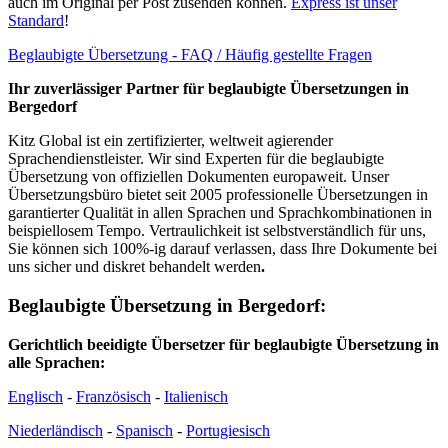
auch im Original per Post zusenden können.
Express ist unser
Standard
!
Beglaubigte Übersetzung - FAQ / Häufig gestellte Fragen
Ihr zuverlässiger Partner für beglaubigte Übersetzungen in
Bergedorf
Kitz Global ist ein zertifizierter, weltweit agierender
Sprachendienstleister. Wir sind Experten für die beglaubigte
Übersetzung von offiziellen Dokumenten europaweit. Unser
Übersetzungsbüro bietet seit 2005 professionelle Übersetzungen in
garantierter Qualität in allen Sprachen und Sprachkombinationen in
beispiellosem Tempo. Vertraulichkeit ist selbstverständlich für uns,
Sie können sich 100%-ig darauf verlassen, dass Ihre Dokumente bei
uns sicher und diskret behandelt werden
.
Beglaubigte Übersetzung in Bergedorf:
Gerichtlich beeidigte Übersetzer für beglaubigte Übersetzung in
alle Sprachen:
Englisch
-
Französisch
-
Italienisch
Niederländisch
-
Spanisch
-
Portugiesisch