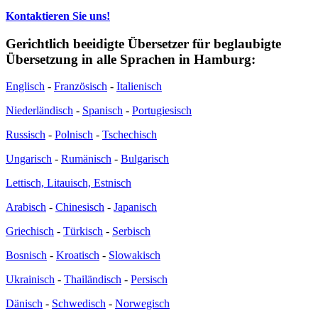
Kontaktieren Sie uns!
Gerichtlich beeidigte Übersetzer für beglaubigte
Übersetzung in alle Sprachen in Hamburg:
Englisch
-
Französisch
-
Italienisch
Niederländisch
-
Spanisch
-
Portugiesisch
Russisch
-
Polnisch
-
Tschechisch
Ungarisch
-
Rumänisch
-
Bulgarisch
Lettisch, Litauisch, Estnisch
Arabisch
-
Chinesisch
-
Japanisch
Griechisch
-
Türkisch
-
Serbisch
Bosnisch
-
Kroatisch
-
Slowakisch
Ukrainisch
-
Thailändisch
-
Persisch
Dänisch
-
Schwedisch
-
Norwegisch