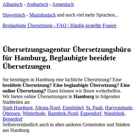
Albanisch
-
Amharisch
-
Armenisch
Slowenisch
-
Mazedonisch
und noch viel mehr Sprachen...
Beglaubigte Übersetzung - FAQ / Häufig gestellte Fragen
Übersetzungsagentur Übersetzungsbüro
für Hamburg, Beglaubigte beeidete
Übersetzungen
Sie benötigen in Hamburg eine fachliche Übersetzung? Eine
beeidtete Übersetzung? Eine beglaubigte Übersetzung? Eine
online Übersetzung?
Dann können wir Ihnen weiterhelfen.
Wir bieten online Übersetzungen in
Hamburg
in folgenden
Stadtteilen an:
Stadt Hamburg
,
Altona-Nord
,
Eimsbüttel
,
St. Pauli
,
Harvestehude
,
Ottensen
,
Winterhude
,
Barmbek-Nord
,
Eppendorf
,
Wandsbek
,
Bergedorf
Selbstverständlich auch in allen anderen Gemeinden und Städten
aus Hamburg.