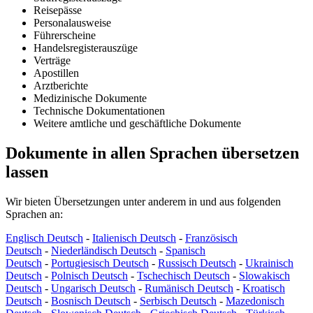
Reisepässe
Personalausweise
Führerscheine
Handelsregisterauszüge
Verträge
Apostillen
Arztberichte
Medizinische Dokumente
Technische Dokumentationen
Weitere amtliche und geschäftliche Dokumente
Dokumente in allen Sprachen übersetzen
lassen
Wir bieten Übersetzungen unter anderem in und aus folgenden
Sprachen an:
Englisch Deutsch
-
Italienisch Deutsch
-
Französisch
Deutsch
-
Niederländisch Deutsch
-
Spanisch
Deutsch
-
Portugiesisch Deutsch
-
Russisch Deutsch
-
Ukrainisch
Deutsch
-
Polnisch Deutsch
-
Tschechisch Deutsch
-
Slowakisch
Deutsch
-
Ungarisch Deutsch
-
Rumänisch Deutsch
-
Kroatisch
Deutsch
-
Bosnisch Deutsch
-
Serbisch Deutsch
-
Mazedonisch