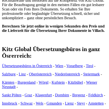
Rechtsanwälte und Behörden auf die Kompetenz von Kitz Global.
Für die Beauftragung genügt in den meisten Fällen ein gut lesbarer
Scan oder ein Foto Ihres Dokuments. So erhalten Sie Ihre
professionelle oder beglaubigte Übersetzung schnell, sicher und
unkompliziert – ganz ohne persönlichen Besuch.
Berechnen Sie jetzt online in wenigen Sekunden den Preis und
die Lieferzeit für die Übersetzung Ihrer Dokumente in Villach.
Kitz Global Übersetzungsbüros in ganz
Ösrerreich:
Übersetzungsbüros in Österreich
-
Wien
-
Vorarlberg
-
Tirol
-
Salzburg
-
Linz
-
Oberösterreich
-
Niederösterreich
-
Steiermark
-
Kärnten
-
Burgenland
-
Wörgl
-
Kufstein
-
Kitzbühel
-
Wiener
Neustadt
-
Sankt Pölten
-
Graz
-
Klagenfurt
-
Dornbirn
-
Bregenz
-
Feldkirch
-
Innsbruck
-
Schwaz
-
Wels
-
Gmunden
-
Lienz
-
Steyr
-
Amstetten
-