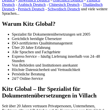
Deutsch
-
Slowenisch Deutsch
-
Griechisch Deutsch
-
Türkisch
Deutsch
-
Arabisch Deutsch
-
Chinesisch Deutsch
-
Thailändisch
Deutsch
-
Persisch Deutsch
-
Schwedisch Deutsch
und viele weitere
Sprachen...
Warum Kitz Global?
Spezialist für Dokumentenübersetzungen seit 2005
Gerichtlich beeidigte Übersetzer
ISO-zertifiziertes Qualitätsmanagement
Über 20 Jahre Erfahrung
Alle Sprachen und Fachgebiete
Express-Service – häufig Lieferung innerhalb von 24–48
Stunden
Von Behörden und Institutionen anerkannt
Höchste Datensicherheit und Vertraulichkeit
Persönliche Beratung
24/7 Online-Service
Kitz Global – Ihr Spezialist für
Dokumentenübersetzungen in Villach
Seit über 20 Jahren vertrauen Privatpersonen, Unternehmen,