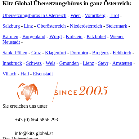
Kitz Global Übersetzungsbüros in ganz Österreich:
Übersetzungsbüros in Österreich
-
Wien
-
Vorarlberg
-
Tirol
-
Salzburg
-
Linz
-
Oberösterreich
-
Niederösterreich
-
Steiermark
-
Kärnten
-
Burgenland
-
Wörgl
-
Kufstein
-
Kitzbühel
-
Wiener
Neustadt
-
Sankt Pölten
-
Graz
-
Klagenfurt
-
Dornbirn
-
Bregenz
-
Feldkirch
-
Innsbruck
-
Schwaz
-
Wels
-
Gmunden
-
Lienz
-
Steyr
-
Amstetten
-
Villach
-
Hall
-
Eisenstadt
Sie erreichen uns unter
+43 (0) 664 5856 293
info@kitz-global.at
Das Unternehmen