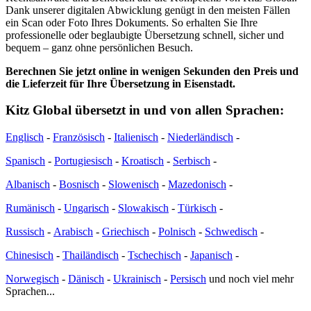
Dank unserer digitalen Abwicklung genügt in den meisten Fällen
ein Scan oder Foto Ihres Dokuments. So erhalten Sie Ihre
professionelle oder beglaubigte Übersetzung schnell, sicher und
bequem – ganz ohne persönlichen Besuch.
Berechnen Sie jetzt online in wenigen Sekunden den Preis und
die Lieferzeit für Ihre Übersetzung in Eisenstadt.
Kitz Global übersetzt in und von allen Sprachen:
Englisch
-
Französisch
-
Italienisch
-
Niederländisch
-
Spanisch
-
Portugiesisch
-
Kroatisch
-
Serbisch
-
Albanisch
-
Bosnisch
-
Slowenisch
-
Mazedonisch
-
Rumänisch
-
Ungarisch
-
Slowakisch
-
Türkisch
-
Russisch
-
Arabisch
-
Griechisch
-
Polnisch
-
Schwedisch
-
Chinesisch
-
Thailändisch
-
Tschechisch
-
Japanisch
-
Norwegisch
-
Dänisch
-
Ukrainisch
-
Persisch
und noch viel mehr
Sprachen...