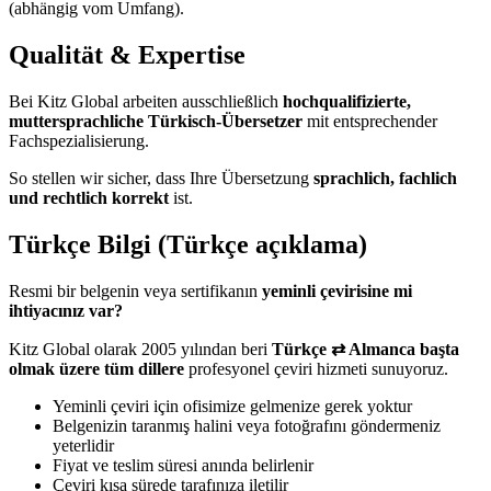
(abhängig vom Umfang).
Qualität & Expertise
Bei Kitz Global arbeiten ausschließlich
hochqualifizierte,
muttersprachliche Türkisch-Übersetzer
mit entsprechender
Fachspezialisierung.
So stellen wir sicher, dass Ihre Übersetzung
sprachlich, fachlich
und rechtlich korrekt
ist.
Türkçe Bilgi (Türkçe açıklama)
Resmi bir belgenin veya sertifikanın
yeminli çevirisine mi
ihtiyacınız var?
Kitz Global olarak 2005 yılından beri
Türkçe ⇄ Almanca başta
olmak üzere tüm dillere
profesyonel çeviri hizmeti sunuyoruz.
Yeminli çeviri için ofisimize gelmenize gerek yoktur
Belgenizin taranmış halini veya fotoğrafını göndermeniz
yeterlidir
Fiyat ve teslim süresi anında belirlenir
Çeviri kısa sürede tarafınıza iletilir