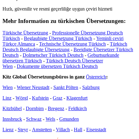
Hızlı, güvenilir ve resmi geçerliliğe uygun çeviri hizmeti
Mehr Information zu türkischen Übersetzungen:
Türkische Übersetzung
-
Professionelle Übersetzung Deutsch
Türkisch
-
Beglaubigte Übersetzung Türkisch
-
Yeminli çeviri
Türkçe Almanca
-
Technische Übersetzung Türkisch
-
Türkisch
Deutsch Beglaubigte Übersetzung
-
Beeidigte Übersetzer Türkisch
Deutsch
-
Dolmetscher Türkisch Deutsch
-
Geburtsurkunde
übersetzen Türkisch
-
Türkisch Deutsch Übersetzer
Wien
-
Dokumente übersetzen Türkisch Deutsch
Kitz Global Übersetzungsbüros in ganz
Österreich
:
Wien
-
Wiener Neustadt
-
Sankt Pölten
-
Salzburg
Linz
-
Wörgl
-
Kufstein
-
Graz
-
Klagenfurt
Kitzbühel
-
Dornbirn
-
Bregenz
-
Feldkirch
Innsbruck
-
Schwaz
-
Wels
-
Gmunden
Lienz
-
Steyr
-
Amstetten
-
Villach
-
Hall
-
Eisenstadt