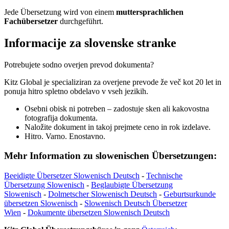
Jede Übersetzung wird von einem
muttersprachlichen
Fachübersetzer
durchgeführt.
Informacije za slovenske stranke
Potrebujete sodno overjen prevod dokumenta?
Kitz Global je specializiran za overjene prevode že več kot 20 let in
ponuja hitro spletno obdelavo v vseh jezikih.
Osebni obisk ni potreben – zadostuje sken ali kakovostna
fotografija dokumenta.
Naložite dokument in takoj prejmete ceno in rok izdelave.
Hitro. Varno. Enostavno.
Mehr Information zu slowenischen Übersetzungen:
Beeidigte Übersetzer Slowenisch Deutsch
-
Technische
Übersetzung Slowenisch
-
Beglaubigte Übersetzung
Slowenisch
-
Dolmetscher Slowenisch Deutsch
-
Geburtsurkunde
übersetzen Slowenisch
-
Slowenisch Deutsch Übersetzer
Wien
-
Dokumente übersetzen Slowenisch Deutsch