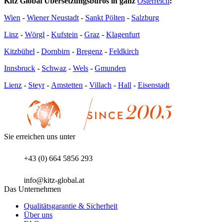
Kitz Global Übersetzungsbüros in ganz
Österreich
:
Wien
-
Wiener Neustadt
-
Sankt Pölten
-
Salzburg
Linz
-
Wörgl
-
Kufstein
-
Graz
-
Klagenfurt
Kitzbühel
-
Dornbirn
-
Bregenz
-
Feldkirch
Innsbruck
-
Schwaz
-
Wels
-
Gmunden
Lienz
-
Steyr
-
Amstetten
-
Villach
-
Hall
-
Eisenstadt
Sie erreichen uns unter
+43 (0) 664 5856 293
info@kitz-global.at
Das Unternehmen
Qualitätsgarantie & Sicherheit
Über uns