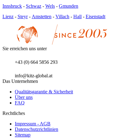
Innsbruck
-
Schwaz
-
Wels
-
Gmunden
Lienz
-
Steyr
-
Amstetten
-
Villach
-
Hall
-
Eisenstadt
Sie erreichen uns unter
+43 (0) 664 5856 293
info@kitz-global.at
Das Unternehmen
Qualitätsgarantie & Sicherheit
Über uns
FAQ
Rechtliches
Impressum - AGB
Datenschutzrichtlinien
Sitemap