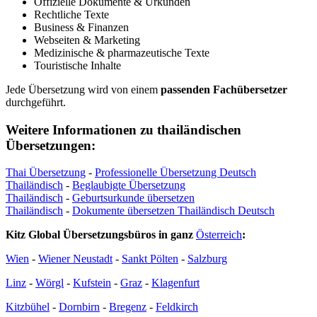
Offizielle Dokumente & Urkunden
Rechtliche Texte
Business & Finanzen
Webseiten & Marketing
Medizinische & pharmazeutische Texte
Touristische Inhalte
Jede Übersetzung wird von einem
passenden Fachübersetzer
durchgeführt.
Weitere Informationen zu thailändischen
Übersetzungen:
Thai Übersetzung
-
Professionelle Übersetzung Deutsch
Thailändisch
-
Beglaubigte Übersetzung
Thailändisch
-
Geburtsurkunde übersetzen
Thailändisch
-
Dokumente übersetzen Thailändisch Deutsch
Kitz Global Übersetzungsbüros in ganz
Österreich
:
Wien
-
Wiener Neustadt
-
Sankt Pölten
-
Salzburg
Linz
-
Wörgl
-
Kufstein
-
Graz
-
Klagenfurt
Kitzbühel
-
Dornbirn
-
Bregenz
-
Feldkirch