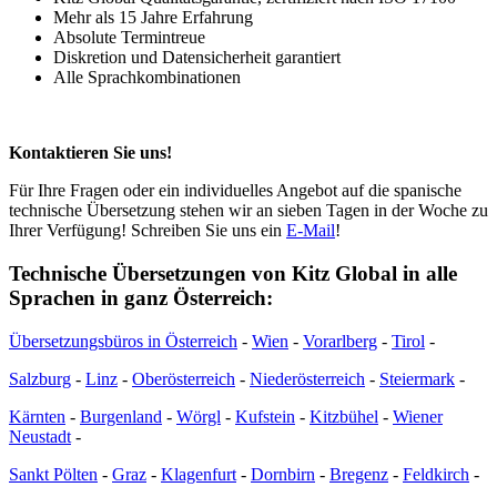
Mehr als 15 Jahre Erfahrung
Absolute Termintreue
Diskretion und Datensicherheit garantiert
Alle Sprachkombinationen
Kontaktieren Sie uns!
Für Ihre Fragen oder ein individuelles Angebot auf die spanische
technische Übersetzung stehen wir an sieben Tagen in der Woche zu
Ihrer Verfügung! Schreiben Sie uns ein
E-Mail
!
Technische Übersetzungen von Kitz Global in alle
Sprachen in ganz Österreich:
Übersetzungsbüros in Österreich
-
Wien
-
Vorarlberg
-
Tirol
-
Salzburg
-
Linz
-
Oberösterreich
-
Niederösterreich
-
Steiermark
-
Kärnten
-
Burgenland
-
Wörgl
-
Kufstein
-
Kitzbühel
-
Wiener
Neustadt
-
Sankt Pölten
-
Graz
-
Klagenfurt
-
Dornbirn
-
Bregenz
-
Feldkirch
-