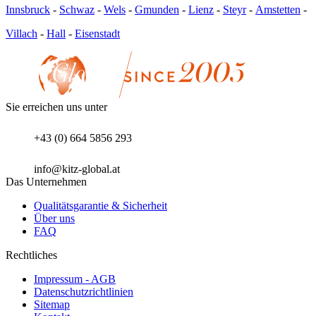
Innsbruck
-
Schwaz
-
Wels
-
Gmunden
-
Lienz
-
Steyr
-
Amstetten
-
Villach
-
Hall
-
Eisenstadt
Sie erreichen uns unter
+43 (0) 664 5856 293
info@kitz-global.at
Das Unternehmen
Qualitätsgarantie & Sicherheit
Über uns
FAQ
Rechtliches
Impressum - AGB
Datenschutzrichtlinien
Sitemap