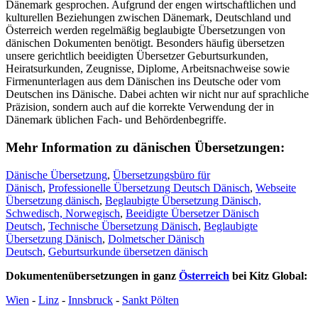
Dänemark gesprochen. Aufgrund der engen wirtschaftlichen und
kulturellen Beziehungen zwischen Dänemark, Deutschland und
Österreich werden regelmäßig beglaubigte Übersetzungen von
dänischen Dokumenten benötigt. Besonders häufig übersetzen
unsere gerichtlich beeidigten Übersetzer Geburtsurkunden,
Heiratsurkunden, Zeugnisse, Diplome, Arbeitsnachweise sowie
Firmenunterlagen aus dem Dänischen ins Deutsche oder vom
Deutschen ins Dänische. Dabei achten wir nicht nur auf sprachliche
Präzision, sondern auch auf die korrekte Verwendung der in
Dänemark üblichen Fach- und Behördenbegriffe.
Mehr Information zu dänischen Übersetzungen:
Dänische Übersetzung
,
Übersetzungsbüro für
Dänisch
,
Professionelle Übersetzung Deutsch Dänisch
,
Webseite
Übersetzung dänisch
,
Beglaubigte Übersetzung Dänisch,
Schwedisch, Norwegisch
,
Beeidigte Übersetzer Dänisch
Deutsch
,
Technische Übersetzung Dänisch
,
Beglaubigte
Übersetzung Dänisch
,
Dolmetscher Dänisch
Deutsch
,
Geburtsurkunde übersetzen dänisch
Dokumentenübersetzungen in ganz
Österreich
bei Kitz Global:
Wien
-
Linz
-
Innsbruck
-
Sankt Pölten