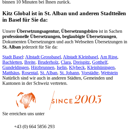
binnen 10 Minuten bei Ihnen zurück.
Kitz Global ist in St. Alban und anderen Stadtteilen
in Basel für Sie da:
Unsere
Übersetzungsagentur, Übersetzungsbüro
ist in Sachen
professionelle Übersetzungen, beglaubigte Übersetzungen
,
Dokumenten Übersetzungen und auch Webseiten Übersetzungen in
St. Alban
jederzeit für Sie da:
Stadt Basel
:
Altstadt Grossbasel
,
Altstadt Kleinbasel
,
Am Ring
,
Bachletten
,
Breite
,
Bruderholz
,
Clara
,
Dreispitz
,
Gotthelf
,
Gundeldingen
,
Hirzbrunnen
,
Iselin
,
Klybeck
,
Kleinhüningen
,
Matthäus
,
Rosental
,
St. Alban
,
St. Johann
,
Vorstädte
,
Wettstein
Natürlich sind wir auch in anderen Städten, Gemeinden und
Kantonen in der Schweiz vertreten.
Sie erreichen uns unter
+43 (0) 664 5856 293