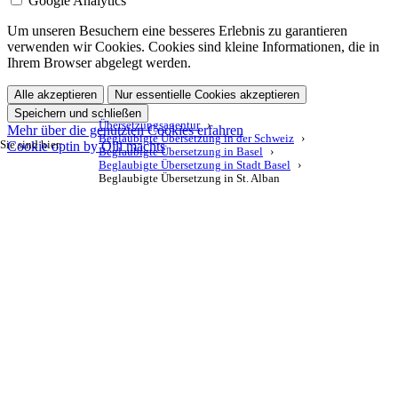
Google Analytics
Um unseren Besuchern eine besseres Erlebnis zu garantieren
verwenden wir Cookies. Cookies sind kleine Informationen, die in
Ihrem Browser abgelegt werden.
Alle akzeptieren
Nur essentielle Cookies akzeptieren
Speichern und schließen
Übersetzungsagentur
Mehr über die genutzten Cookies erfahren
Beglaubigte Übersetzung in der Schweiz
Cookie optin by Olli machts
Sie sind hier:
Beglaubigte Übersetzung in Basel
Beglaubigte Übersetzung in Stadt Basel
Beglaubigte Übersetzung in St. Alban