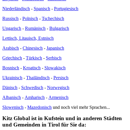
Niederländisch
-
Spanisch
-
Portugiesisch
Russisch
-
Polnisch
-
Tschechisch
Ungarisch
-
Rumänisch
-
Bulgarisch
Lettisch, Litauisch, Estnisch
Arabisch
-
Chinesisch
-
Japanisch
Griechisch
-
Türkisch
-
Serbisch
Bosnisch
-
Kroatisch
-
Slowakisch
Ukrainisch
-
Thailändisch
-
Persisch
Dänisch
-
Schwedisch
-
Norwegisch
Albanisch
-
Amharisch
-
Armenisch
Slowenisch
-
Mazedonisch
und noch viel mehr Sprachen...
Kitz Global ist in Kufstein und in anderen Städten
und Gemeinden in Tirol für Sie da: