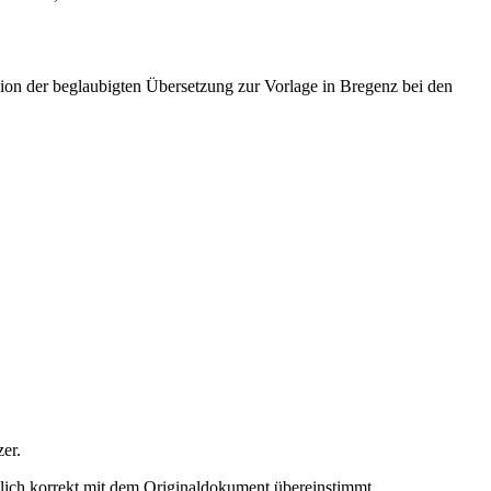
sion der beglaubigten Übersetzung zur Vorlage in Bregenz bei den
er.
ltlich korrekt mit dem Originaldokument übereinstimmt.