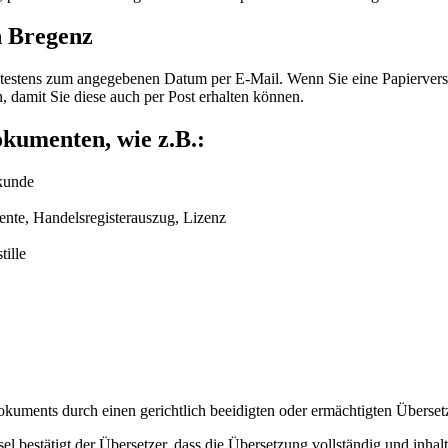
n Bregenz
 spätestens zum angegebenen Datum per E-Mail. Wenn Sie eine Papierver
, damit Sie diese auch per Post erhalten können.
okumenten, wie z.B.:
kunde
ente, Handelsregisterauszug, Lizenz
tille
Dokuments durch einen gerichtlich beeidigten oder ermächtigten Übersetz
el bestätigt der Übersetzer, dass die Übersetzung vollständig und inha