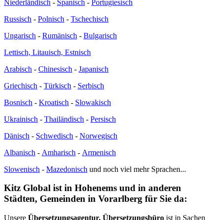
Niederländisch
-
Spanisch
-
Portugiesisch
Russisch
-
Polnisch
-
Tschechisch
Ungarisch
-
Rumänisch
-
Bulgarisch
Lettisch, Litauisch, Estnisch
Arabisch
-
Chinesisch
-
Japanisch
Griechisch
-
Türkisch
-
Serbisch
Bosnisch
-
Kroatisch
-
Slowakisch
Ukrainisch
-
Thailändisch
-
Persisch
Dänisch
-
Schwedisch
-
Norwegisch
Albanisch
-
Amharisch
-
Armenisch
Slowenisch
-
Mazedonisch
und noch viel mehr Sprachen...
Kitz Global ist in Hohenems und in anderen
Städten, Gemeinden in Vorarlberg für Sie da:
Unsere
Übersetzungsagentur, Übersetzungsbüro
ist in Sachen