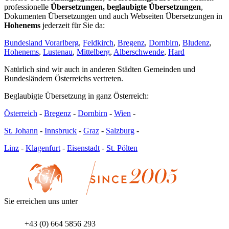
professionelle
Übersetzungen, beglaubigte Übersetzungen
,
Dokumenten Übersetzungen und auch Webseiten Übersetzungen in
Hohenems
jederzeit für Sie da:
Bundesland Vorarlberg
,
Feldkirch
,
Bregenz
,
Dornbirn
,
Bludenz
,
Hohenems
,
Lustenau
,
Mittelberg
,
Alberschwende
,
Hard
Natürlich sind wir auch in anderen Städten Gemeinden und
Bundesländern Österreichs vertreten.
Beglaubigte Übersetzung in ganz Österreich:
Österreich
-
Bregenz
-
Dornbirn
-
Wien
-
St. Johann
-
Innsbruck
-
Graz
-
Salzburg
-
Linz
-
Klagenfurt
-
Eisenstadt
-
St. Pölten
Sie erreichen uns unter
+43 (0) 664 5856 293