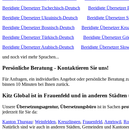
Beeidigte Übersetzer Tschechisch-Deutsch
Beeidigte Übersetzer 
Beeidigte Übersetzer Ukrainisch-Deutsch
Beeidigte Übersetzer 
Beeidigte Übersetzer Bosnisch-Deutsch
Beeidigte Übersetzer Kro
Beeidigte Übersetzer Türkisch-Deutsch
Beeidigte Übersetzer Gr
Beeidigte Übersetzer Arabisch-Deutsch
Beeidigte Übersetzer Slo
und noch viel mehr Sprachen...
Persönliche Beratung - Kontaktieren Sie uns!
Für Anfragen, ein individuelles Angebot oder persönliche Beratung z
binnen 10 Minuten bei Ihnen zurück.
Kitz Global ist in Frauenfeld und in anderen Städte
Unsere
Übersetzungsagentur, Übersetzungsbüro
ist in Sachen
pro
jederzeit für Sie da:
Kanton Thurgau
:
Weinfelden
,
Kreuzlingen
,
Frauenfeld
,
Amriswil
,
Ro
Natürlich sind wir auch in anderen Städten, Gemeinden und Kantonen