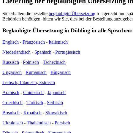
Lieferung der beglaubigten Übersetzung i
Sie erhalten die bestellte
beglaubigte Übersetzung
fristgerecht und sp
Behörden benötigen, bitten wir Sie, dies bei der Bestellung anzugeben
Beglaubigte Übersetzung in Döbling in alle Sprachen:
Englisch
-
Französisch
-
Italienisch
Niederländisch
-
Spanisch
-
Portugiesisch
Russisch
-
Polnisch
-
Tschechisch
Ungarisch
-
Rumänisch
-
Bulgarisch
Lettisch, Litauisch, Estnisch
Arabisch
-
Chinesisch
-
Japanisch
Griechisch
-
Türkisch
-
Serbisch
Bosnisch
-
Kroatisch
-
Slowakisch
Ukrainisch
-
Thailändisch
-
Persisch
Dänisch
-
Schwedisch
-
Norwegisch