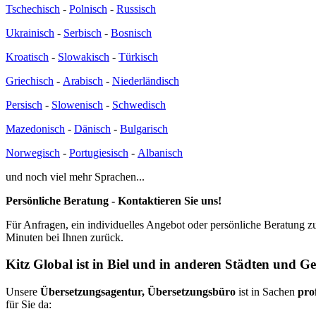
Tschechisch
-
Polnisch
-
Russisch
Ukrainisch
-
Serbisch
-
Bosnisch
Kroatisch
-
Slowakisch
-
Türkisch
Griechisch
-
Arabisch
-
Niederländisch
Persisch
-
Slowenisch
-
Schwedisch
Mazedonisch
-
Dänisch
-
Bulgarisch
Norwegisch
-
Portugiesisch
-
Albanisch
und noch viel mehr Sprachen...
Persönliche Beratung - Kontaktieren Sie uns!
Für Anfragen, ein individuelles Angebot oder persönliche Beratung z
Minuten bei Ihnen zurück.
Kitz Global ist in Biel und in anderen Städten und G
Unsere
Übersetzungsagentur, Übersetzungsbüro
ist in Sachen
pro
für Sie da: