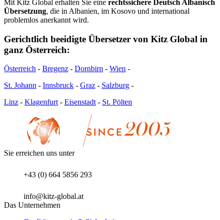
Mit Kitz Global erhalten Sie eine
rechtssichere Deutsch Albanisch
Übersetzung
, die in Albanien, im Kosovo und international
problemlos anerkannt wird.
Gerichtlich beeidigte Übersetzer von Kitz Global in
ganz Österreich:
Österreich
-
Bregenz
-
Dornbirn
-
Wien
-
St. Johann
-
Innsbruck
-
Graz
-
Salzburg
-
Linz
-
Klagenfurt
-
Eisenstadt
-
St. Pölten
Sie erreichen uns unter
+43 (0) 664 5856 293
info@kitz-global.at
Das Unternehmen