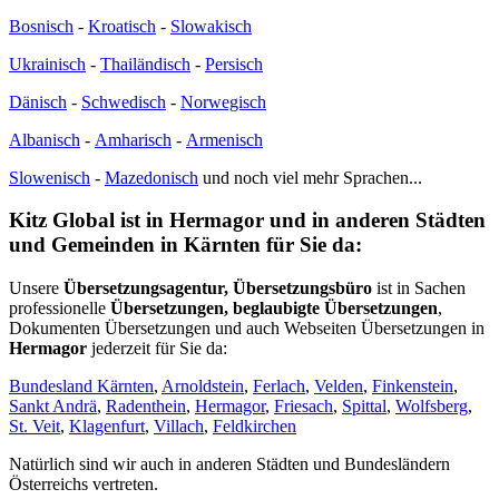
Bosnisch
-
Kroatisch
-
Slowakisch
Ukrainisch
-
Thailändisch
-
Persisch
Dänisch
-
Schwedisch
-
Norwegisch
Albanisch
-
Amharisch
-
Armenisch
Slowenisch
-
Mazedonisch
und noch viel mehr Sprachen...
Kitz Global ist in Hermagor und in anderen Städten
und Gemeinden in Kärnten für Sie da:
Unsere
Übersetzungsagentur, Übersetzungsbüro
ist in Sachen
professionelle
Übersetzungen, beglaubigte Übersetzungen
,
Dokumenten Übersetzungen und auch Webseiten Übersetzungen in
Hermagor
jederzeit für Sie da:
Bundesland Kärnten
,
Arnoldstein
,
Ferlach
,
Velden
,
Finkenstein
,
Sankt Andrä
,
Radenthein
,
Hermagor
,
Friesach
,
Spittal
,
Wolfsberg
,
St. Veit
,
Klagenfurt
,
Villach
,
Feldkirchen
Natürlich sind wir auch in anderen Städten und Bundesländern
Österreichs vertreten.