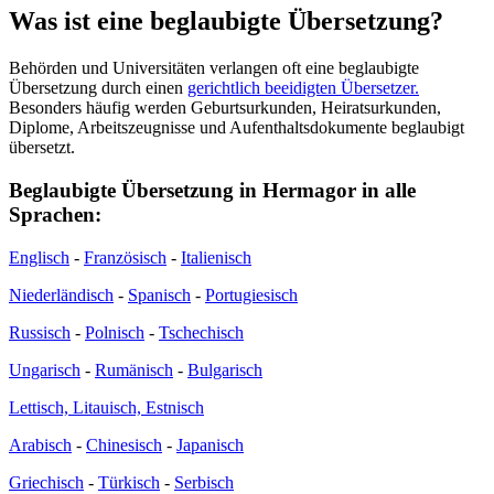
Was ist eine beglaubigte Übersetzung?
Behörden und Universitäten verlangen oft eine beglaubigte
Übersetzung durch einen
gerichtlich beeidigten Übersetzer.
Besonders häufig werden Geburtsurkunden, Heiratsurkunden,
Diplome, Arbeitszeugnisse und Aufenthaltsdokumente beglaubigt
übersetzt.
Beglaubigte Übersetzung in Hermagor in alle
Sprachen:
Englisch
-
Französisch
-
Italienisch
Niederländisch
-
Spanisch
-
Portugiesisch
Russisch
-
Polnisch
-
Tschechisch
Ungarisch
-
Rumänisch
-
Bulgarisch
Lettisch, Litauisch, Estnisch
Arabisch
-
Chinesisch
-
Japanisch
Griechisch
-
Türkisch
-
Serbisch