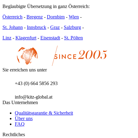
Beglaubigte Übersetzung in ganz Österreich:
Österreich
-
Bregenz
-
Dornbirn
-
Wien
-
St. Johann
-
Innsbruck
-
Graz
-
Salzburg
-
Linz
-
Klagenfurt
-
Eisenstadt
-
St. Pölten
Sie erreichen uns unter
+43 (0) 664 5856 293
info@kitz-global.at
Das Unternehmen
Qualitätsgarantie & Sicherheit
Über uns
FAQ
Rechtliches