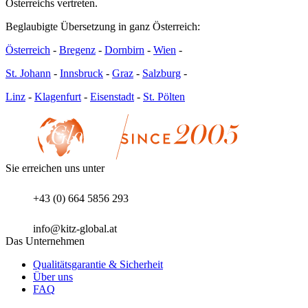
Österreichs vertreten.
Beglaubigte Übersetzung in ganz Österreich:
Österreich
-
Bregenz
-
Dornbirn
-
Wien
-
St. Johann
-
Innsbruck
-
Graz
-
Salzburg
-
Linz
-
Klagenfurt
-
Eisenstadt
-
St. Pölten
Sie erreichen uns unter
+43 (0) 664 5856 293
info@kitz-global.at
Das Unternehmen
Qualitätsgarantie & Sicherheit
Über uns
FAQ