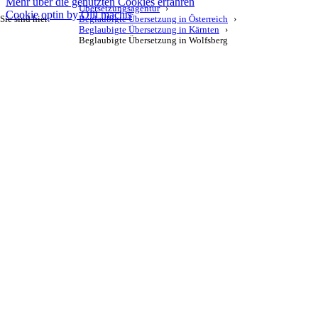
Mehr über die genutzten Cookies erfahren
Übersetzungsagentur
Cookie optin by Olli machts
Sie sind hier:
Beglaubigte Übersetzung in Österreich
Beglaubigte Übersetzung in Kärnten
Beglaubigte Übersetzung in Wolfsberg