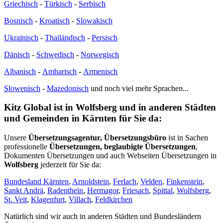
Griechisch
-
Türkisch
-
Serbisch
Bosnisch
-
Kroatisch
-
Slowakisch
Ukrainisch
-
Thailändisch
-
Persisch
Dänisch
-
Schwedisch
-
Norwegisch
Albanisch
-
Amharisch
-
Armenisch
Slowenisch
-
Mazedonisch
und noch viel mehr Sprachen...
Kitz Global ist in Wolfsberg und in anderen Städten
und Gemeinden in Kärnten für Sie da:
Unsere
Übersetzungsagentur, Übersetzungsbüro
ist in Sachen
professionelle
Übersetzungen, beglaubigte Übersetzungen
,
Dokumenten Übersetzungen und auch Webseiten Übersetzungen in
Wolfsberg
jederzeit für Sie da:
Bundesland Kärnten
,
Arnoldstein
,
Ferlach
,
Velden
,
Finkenstein
,
Sankt Andrä
,
Radenthein
,
Hermagor
,
Friesach
,
Spittal
,
Wolfsberg
,
St. Veit
,
Klagenfurt
,
Villach
,
Feldkirchen
Natürlich sind wir auch in anderen Städten und Bundesländern