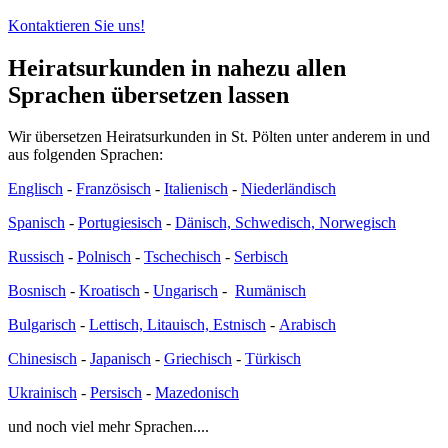
Kontaktieren Sie uns!
Heiratsurkunden in nahezu allen
Sprachen übersetzen lassen
Wir übersetzen Heiratsurkunden in St. Pölten unter anderem in und
aus folgenden Sprachen:
Englisch
-
Französisch
-
Italienisch
-
Niederländisch
Spanisch
-
Portugiesisch
-
Dänisch, Schwedisch, Norwegisch
Russisch
-
Polnisch
-
Tschechisch
-
Serbisch
Bosnisch
-
Kroatisch
-
Ungarisch
-
Rumänisch
Bulgarisch
-
Lettisch, Litauisch, Estnisch
-
Arabisch
Chinesisch
-
Japanisch
-
Griechisch
-
Türkisch
Ukrainisch
-
Persisch
-
Mazedonisch
und noch viel mehr Sprachen....