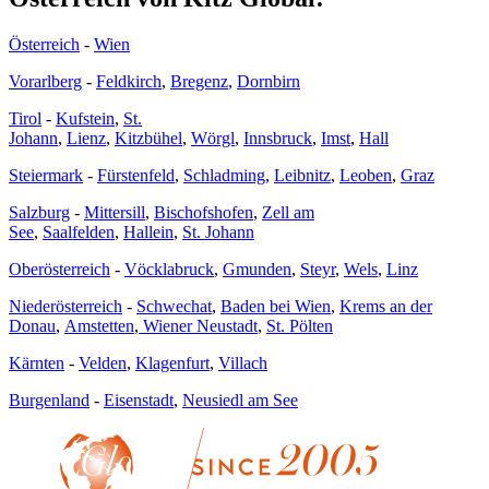
Österreich
-
Wien
Vorarlberg
-
Feldkirch
,
Bregenz
,
Dornbirn
Tirol
-
Kufstein
,
St.
Johann
,
Lienz
,
Kitzbühel
,
Wörgl
,
Innsbruck
,
Imst
,
Hall
Steiermark
-
Fürstenfeld
,
Schladming
,
Leibnitz
,
Leoben
,
Graz
Salzburg
-
Mittersill
,
Bischofshofen
,
Zell am
See
,
Saalfelden
,
Hallein
,
St. Johann
Oberösterreich
-
Vöcklabruck
,
Gmunden
,
Steyr
,
Wels
,
Linz
Niederösterreich
-
Schwechat
,
Baden bei Wien
,
Krems an der
Donau
,
Amstetten
,
Wiener Neustadt
,
St. Pölten
Kärnten
-
Velden
,
Klagenfurt
,
Villach
Burgenland
-
Eisenstadt
,
Neusiedl am See