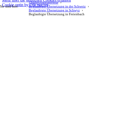
Mehr über die genutzten Cookies erfahren
Übersetzungsagentur
Cookie optin by Olli machts
Sie sind hier:
Beglaubigte Übersetzung in der Schweiz
Beglaubigte Übersetzung in Schwyz
Beglaubigte Übersetzung in Freienbach