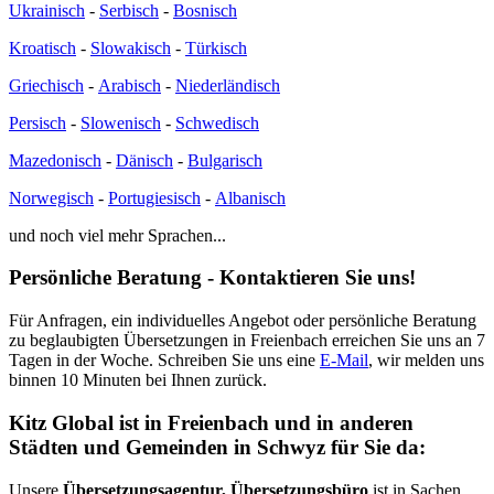
Ukrainisch
-
Serbisch
-
Bosnisch
Kroatisch
-
Slowakisch
-
Türkisch
Griechisch
-
Arabisch
-
Niederländisch
Persisch
-
Slowenisch
-
Schwedisch
Mazedonisch
-
Dänisch
-
Bulgarisch
Norwegisch
-
Portugiesisch
-
Albanisch
und noch viel mehr Sprachen...
Persönliche Beratung - Kontaktieren Sie uns!
Für Anfragen, ein individuelles Angebot oder persönliche Beratung
zu beglaubigten Übersetzungen in Freienbach erreichen Sie uns an 7
Tagen in der Woche. Schreiben Sie uns eine
E-Mail
, wir melden uns
binnen 10 Minuten bei Ihnen zurück.
Kitz Global ist in Freienbach und in anderen
Städten und Gemeinden in Schwyz für Sie da:
Unsere
Übersetzungsagentur, Übersetzungsbüro
ist in Sachen