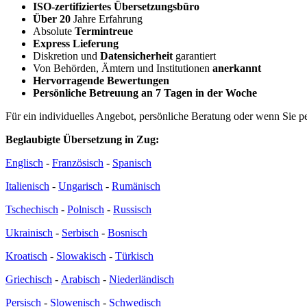
ISO-zertifiziertes Übersetzungsbüro
Über 20
Jahre Erfahrung
Absolute
Termintreue
Express Lieferung
Diskretion und
Datensicherheit
garantiert
Von Behörden, Ämtern und Institutionen
anerkannt
Hervorragende Bewertungen
Persönliche Betreuung an 7 Tagen in der Woche
Für ein individuelles Angebot, persönliche Beratung oder wenn Sie 
Beglaubigte Übersetzung in Zug:
Englisch
-
Französisch
-
Spanisch
Italienisch
-
Ungarisch
-
Rumänisch
Tschechisch
-
Polnisch
-
Russisch
Ukrainisch
-
Serbisch
-
Bosnisch
Kroatisch
-
Slowakisch
-
Türkisch
Griechisch
-
Arabisch
-
Niederländisch
Persisch
-
Slowenisch
-
Schwedisch