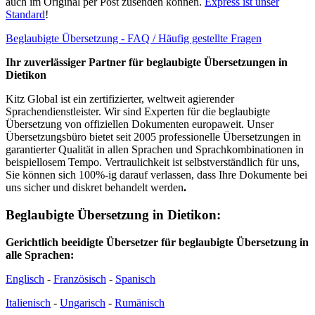
auch im Original per Post zusenden können.
Express ist unser
Standard
!
Beglaubigte Übersetzung - FAQ / Häufig gestellte Fragen
Ihr zuverlässiger Partner für beglaubigte Übersetzungen in
Dietikon
Kitz Global ist ein zertifizierter, weltweit agierender
Sprachendienstleister. Wir sind Experten für die beglaubigte
Übersetzung von offiziellen Dokumenten europaweit. Unser
Übersetzungsbüro bietet seit 2005 professionelle Übersetzungen in
garantierter Qualität in allen Sprachen und Sprachkombinationen in
beispiellosem Tempo. Vertraulichkeit ist selbstverständlich für uns,
Sie können sich 100%-ig darauf verlassen, dass Ihre Dokumente bei
uns sicher und diskret behandelt werden
.
Beglaubigte Übersetzung in Dietikon:
Gerichtlich beeidigte Übersetzer für beglaubigte Übersetzung in
alle Sprachen:
Englisch
-
Französisch
-
Spanisch
Italienisch
-
Ungarisch
-
Rumänisch