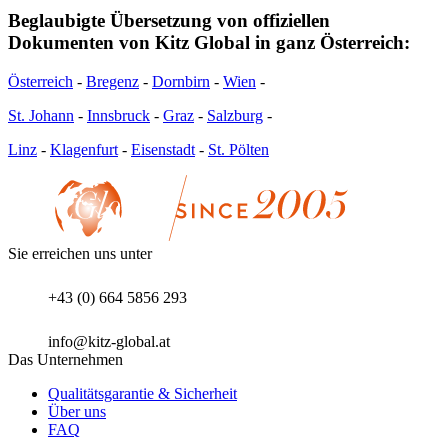
Beglaubigte Übersetzung von offiziellen
Dokumenten von Kitz Global in ganz Österreich:
Österreich
-
Bregenz
-
Dornbirn
-
Wien
-
St. Johann
-
Innsbruck
-
Graz
-
Salzburg
-
Linz
-
Klagenfurt
-
Eisenstadt
-
St. Pölten
Sie erreichen uns unter
+43 (0) 664 5856 293
info@kitz-global.at
Das Unternehmen
Qualitätsgarantie & Sicherheit
Über uns
FAQ