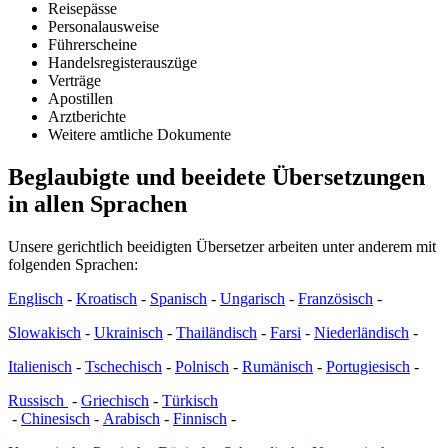
Reisepässe
Personalausweise
Führerscheine
Handelsregisterauszüge
Verträge
Apostillen
Arztberichte
Weitere amtliche Dokumente
Beglaubigte und beeidete Übersetzungen
in allen Sprachen
Unsere gerichtlich beeidigten Übersetzer arbeiten unter anderem mit
folgenden Sprachen:
Englisch
-
Kroatisch
-
Spanisch
-
Ungarisch
-
Französisch
-
Slowakisch
-
Ukrainisch
-
Thailändisch
-
Farsi
-
Niederländisch
-
Italienisch
-
Tschechisch
-
Polnisch
-
Rumänisch
-
Portugiesisch
-
Russisch
-
Griechisch
-
Türkisch
-
Chinesisch
-
Arabisch
-
Finnisch
-