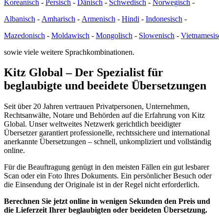
Koreanisch
-
Persisch
-
Dänisch
-
Schwedisch
-
Norwegisch
-
Albanisch
-
Amharisch
-
Armenisch
-
Hindi
-
Indonesisch
-
Mazedonisch
-
Moldawisch
-
Mongolisch
-
Slowenisch
-
Vietnamesis
sowie viele weitere Sprachkombinationen.
Kitz Global – Der Spezialist für
beglaubigte und beeidete Übersetzungen
Seit über 20 Jahren vertrauen Privatpersonen, Unternehmen,
Rechtsanwälte, Notare und Behörden auf die Erfahrung von Kitz
Global. Unser weltweites Netzwerk gerichtlich beeidigter
Übersetzer garantiert professionelle, rechtssichere und international
anerkannte Übersetzungen – schnell, unkompliziert und vollständig
online.
Für die Beauftragung genügt in den meisten Fällen ein gut lesbarer
Scan oder ein Foto Ihres Dokuments. Ein persönlicher Besuch oder
die Einsendung der Originale ist in der Regel nicht erforderlich.
Berechnen Sie jetzt online in wenigen Sekunden den Preis und
die Lieferzeit Ihrer beglaubigten oder beeideten Übersetzung.